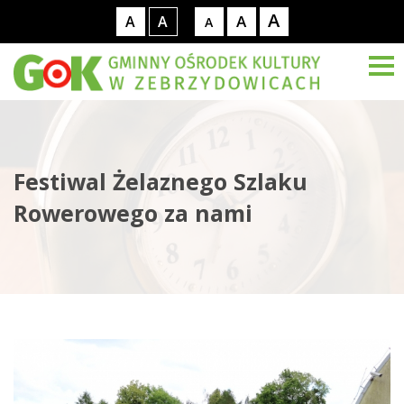
A
A
A
A
A
Festiwal Żelaznego Szlaku
Rowerowego za nami