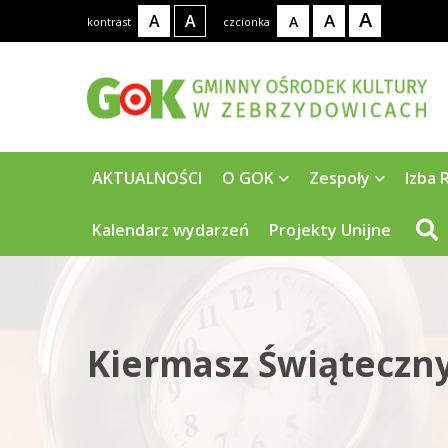
A
A
A
A
A
kontrast
czcionka
AKTUALNOŚCI
O GOK
Zespoły
Izba 
Kalendarz wydarzeń
Projekty Unijne
Kiermasz Świąteczn