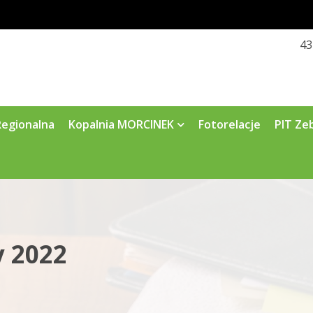
43
Regionalna
Kopalnia MORCINEK
Fotorelacje
PIT Ze
y 2022