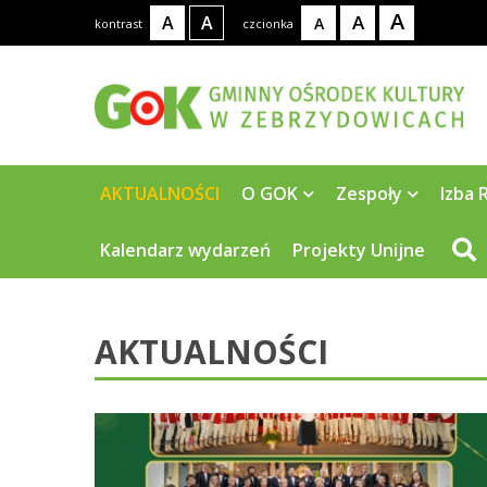
A
A
A
A
A
kontrast
czcionka
AKTUALNOŚCI
O GOK
Zespoły
Izba 
Kalendarz wydarzeń
Projekty Unijne
AKTUALNOŚCI