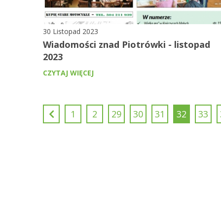
30 Listopad 2023
Wiadomości znad Piotrówki - listopad
2023
CZYTAJ WIĘCEJ
1
2
29
30
31
32
33
KONTAKT