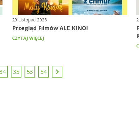
29 Listopad 2023
2
Przegląd Filmów ALE KINO!
CZYTAJ WIĘCEJ
C
34
35
53
54