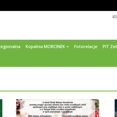
43
Regionalna
Kopalnia MORCINEK
Fotorelacje
PIT Ze