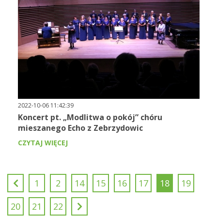
2022-10-06 11:42:39
Koncert pt. „Modlitwa o pokój” chóru
mieszanego Echo z Zebrzydowic
CZYTAJ WIĘCEJ
1
2
14
15
16
17
18
19
20
21
22