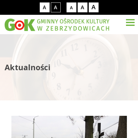
A
A
A
A
A
Aktualności